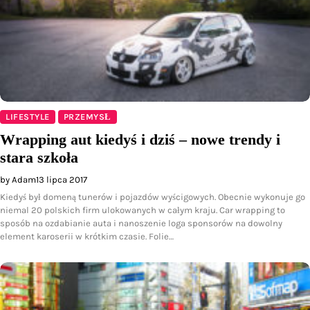
LIFESTYLE
PRZEMYSŁ
Wrapping aut kiedyś i dziś – nowe trendy i
stara szkoła
by Adam
13 lipca 2017
Kiedyś był domeną tunerów i pojazdów wyścigowych. Obecnie wykonuje go
niemal 20 polskich firm ulokowanych w całym kraju. Car wrapping to
sposób na ozdabianie auta i nanoszenie loga sponsorów na dowolny
element karoserii w krótkim czasie. Folie…