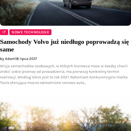
IT
NOWE TECHNOLOGIE
Samochody Volvo już niedługo poprowadzą się
same
by Adam
18 lipca 2017
Wizja samochodów osobowych, w których kierowca może w każdej chwili
zrobić sobie przerwę od prowadzenia, ma pierwszy konkretny termin
realizacji. Według Volvo jest to rok 2021. Natomiast konkurencyjna marka
Tesla oferująca mocno odrealnione cenowo auta…