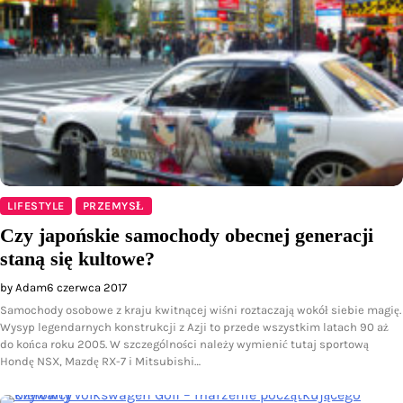
LIFESTYLE
PRZEMYSŁ
Czy japońskie samochody obecnej generacji
staną się kultowe?
by Adam
6 czerwca 2017
Samochody osobowe z kraju kwitnącej wiśni roztaczają wokół siebie magię.
Wysyp legendarnych konstrukcji z Azji to przede wszystkim latach 90 aż
do końca roku 2005. W szczególności należy wymienić tutaj sportową
Hondę NSX, Mazdę RX-7 i Mitsubishi…