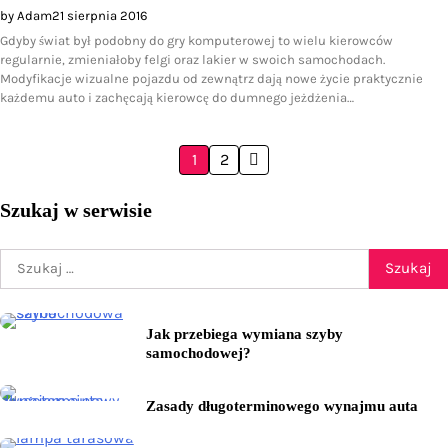
by Adam
21 sierpnia 2016
Gdyby świat był podobny do gry komputerowej to wielu kierowców
regularnie, zmieniałoby felgi oraz lakier w swoich samochodach.
Modyfikacje wizualne pojazdu od zewnątrz dają nowe życie praktycznie
każdemu auto i zachęcają kierowcę do dumnego jeżdżenia…
Stronicowanie
1
2
wpisów
Szukaj w serwisie
Szukaj:
Jak przebiega wymiana szyby
samochodowej?
Zasady długoterminowego wynajmu auta