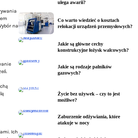
ulega awarii?
owywania
giem
Co warto wiedzieć o kosztach
Wybór na
relokacji urządzeń przemysłowych?
Jakie są główne cechy
konstrukcyjne łożysk walcowych?
wanie
Jakie są rodzaje palników
zeń.
gazowych?
ichą
łą
Życie bez używek – czy to jest
możliwe?
Zaburzenie odżywiania, które
atakuje w nocy
ami. Ich