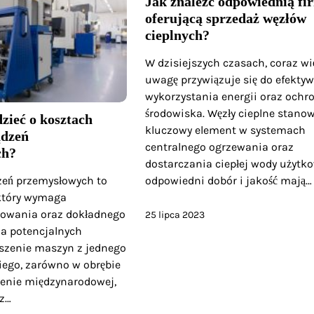
Jak znaleźć odpowiednią fi
oferującą sprzedaż węzłów
cieplnych?
W dzisiejszych czasach, coraz wi
uwagę przywiązuje się do efekty
wykorzystania energii oraz ochr
środowiska. Węzły cieplne stanow
zieć o kosztach
kluczowy element w systemach
ądzeń
centralnego ogrzewania oraz
ch?
dostarczania ciepłej wody użytko
odpowiedni dobór i jakość mają…
zeń przemysłowych to
 który wymaga
nowania oraz dokładnego
25 lipca 2023
a potencjalnych
szenie maszyn z jednego
iego, zarówno w obrębie
arenie międzynarodowej,
 z…