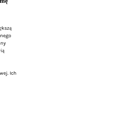
rmę
ększą
wnego
ony
ią
wej. Ich