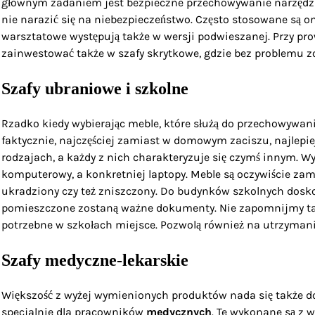
głównym zadaniem jest bezpieczne przechowywanie narzędzi 
nie narazić się na niebezpieczeństwo. Często stosowane są o
warsztatowe występują także w wersji podwieszanej. Przy pro
zainwestować także w szafy skrytkowe, gdzie bez problemu z
Szafy ubraniowe i szkolne
Rzadko kiedy wybierając meble, które służą do przechowywania
faktycznie, najczęściej zamiast w domowym zaciszu, najlepie
rodzajach, a każdy z nich charakteryzuje się czymś innym. Wy
komputerowy, a konkretniej laptopy. Meble są oczywiście zam
ukradziony czy też zniszczony. Do budynków szkolnych dosko
pomieszczone zostaną ważne dokumenty. Nie zapomnijmy także,
potrzebne w szkołach miejsce. Pozwolą również na utrzymani
Szafy medyczne-lekarskie
Większość z wyżej wymienionych produktów nada się także do 
specjalnie dla pracowników
medycznych
. Te wykonane są z w