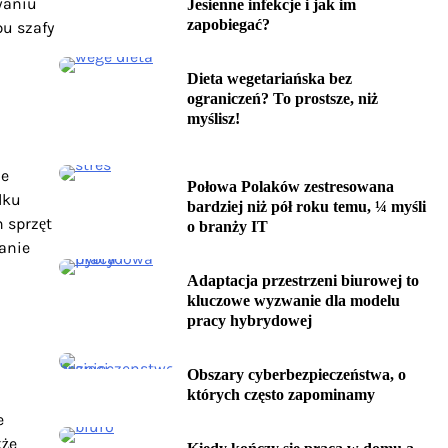
waniu
Jesienne infekcje i jak im
zapobiegać?
pu szafy
Dieta wegetariańska bez
ograniczeń? To prostsze, niż
myślisz!
le
Połowa Polaków zestresowana
lku
bardziej niż pół roku temu, ¼ myśli
h sprzęt
o branży IT
tanie
Adaptacja przestrzeni biurowej to
kluczowe wyzwanie dla modelu
pracy hybrydowej
Obszary cyberbezpieczeństwa, o
których często zapominamy
e
kże