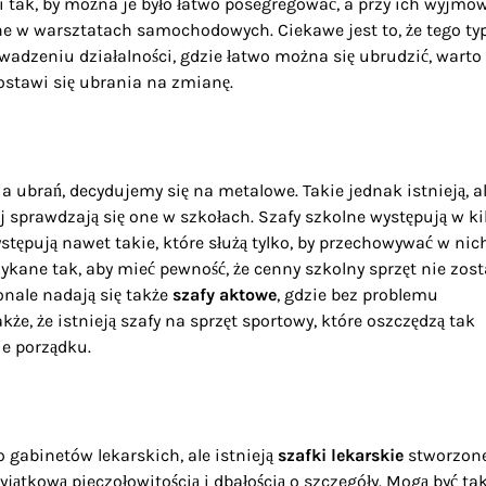
tak, by można je było łatwo posegregować, a przy ich wyjmo
ne w warsztatach samochodowych. Ciekawe jest to, że tego ty
wadzeniu działalności, gdzie łatwo można się ubrudzić, warto
ostawi się ubrania na zmianę.
 ubrań, decydujemy się na metalowe. Takie jednak istnieją, a
j sprawdzają się one w szkołach. Szafy szkolne występują w ki
stępują nawet takie, które służą tylko, by przechowywać w nic
ykane tak, aby mieć pewność, że cenny szkolny sprzęt nie zos
nale nadają się także
szafy aktowe
, gdzie bez problemu
 że istnieją szafy na sprzęt sportowy, które oszczędzą tak
e porządku.
gabinetów lekarskich, ale istnieją
szafki lekarskie
stworzon
yjątkową pieczołowitością i dbałością o szczegóły. Mogą być ta