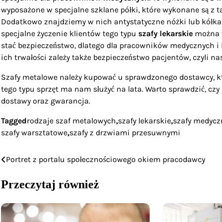
wyposażone w specjalne szklane półki, które wykonane są z t
Dodatkowo znajdziemy w nich antystatyczne nóżki lub kółka,
specjalne życzenie klientów tego typu
szafy lekarskie
można w
stać bezpieczeństwo, dlatego dla pracowników medycznych i l
ich trwałości zależy także bezpieczeństwo pacjentów, czyli n
Szafy metalowe należy kupować u sprawdzonego dostawcy, kt
tego typu sprzęt ma nam służyć na lata. Warto sprawdzić, cz
dostawy oraz gwarancja.
Tagged
rodzaje szaf metalowych
,
szafy lekarskie
,
szafy medycz
szafy warsztatowe
,
szafy z drzwiami przesuwnymi
Portret z portalu społecznościowego okiem pracodawcy
Nawigacja
wpisu
Przeczytaj również