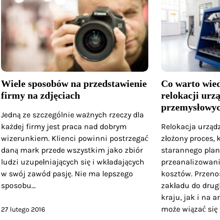
Wiele sposobów na przedstawienie
Co warto wied
firmy na zdjęciach
relokacji urz
przemysłowy
Jedną ze szczególnie ważnych rzeczy dla
każdej firmy jest praca nad dobrym
Relokacja urząd
wizerunkiem. Klienci powinni postrzegać
złożony proces,
daną mark przede wszystkim jako zbiór
starannego pla
ludzi uzupełniających się i wkładających
przeanalizowani
w swój zawód pasję. Nie ma lepszego
kosztów. Przeno
sposobu…
zakładu do drug
kraju, jak i na 
może wiązać się
27 lutego 2016