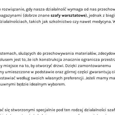
ne rozwiązanie, gdy nasza działalność wymaga od nas przech
 z magazynami (dobrze znane
szafy warsztatowe
), jednak z bie
działalnościach, takich jak szkolnictwo czy nawet medycyna. 
stemach, służących do przechowywania materiałów, zdecydo
lusem jest to, że ich konstrukcja znacznie ogranicza przestr
my miejsce na to, by otworzyć drzwi. Dzięki zamontowanemu
yny umieszczone w podstawie oraz górnej części gwarantują c
 ustawiać według swoich własnych preferencji. Jeżeli mamy ma
suwnymi będzie idealnym wyborem.
ć się stworzonymi specjalnie pod ten rodzaj działalności szaf