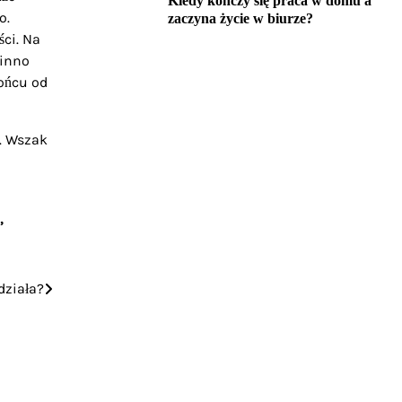
Kiedy kończy się praca w domu a
o.
zaczyna życie w biurze?
ci. Na
winno
końcu od
. Wszak
,
działa?