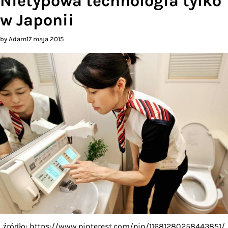
Nietypowa technologia tylko
w Japonii
by Adam
17 maja 2015
źródło: https://www.pinterest.com/pin/11681280258443851/