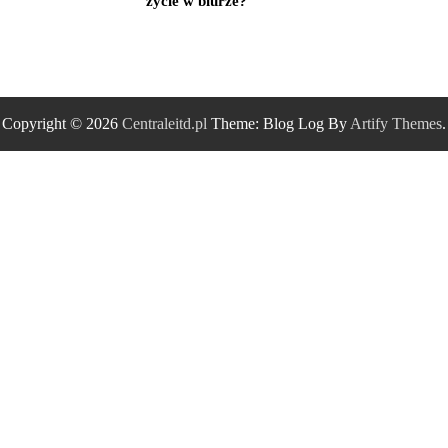
życie w biurze?
Copyright © 2026
Centraleitd.pl
Theme: Blog Log By
Artify Themes
.