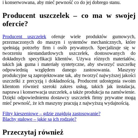
i konserwowana, aby mieć pewność co do jej dobrego stanu.
Producent uszczelek – co ma w swojej
ofercie?
Producent uszczelek
oferuje wiele produktów gumowych,
przeznaczonych do maszyn i systemów mechanicznych, które
spełniają potrzeby firm i osób prywatnych. Specjalizuje się w
tworzeniu niestandardowych uszczelek, dostosowanych do
dokładnych specyfikacji klientów. Używa różnych materiałów,
takich jak guma i materiały syntetyczne, aby stworzyć uszczelkę
odpowiednią względem danego zastosowania. Maszyny
produkcyjne są zaprojektowane tak, aby tworzyć najwyższej jakości
uszczelki z precyzją i dokładnością. Producent udostępnia swoim
klientom również szeroki zakres usług, takich jak instalacja,
naprawa i konserwacja uszczelek, a także produkcja na zamówienie.
Dzięki odpowiedniemu dostawcy uszczelek firmy prywatne mogą
mieć pewność, że ich maszyny pracują z najwyższą wydajnością.
Nawigacja
Filtry kieszeniowe – gdzie znajdują zastosowanie?
Blachy stalowe – jakie są ich rodzaje?
wpisu
Przeczytaj również