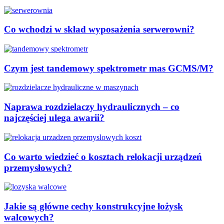
Co wchodzi w skład wyposażenia serwerowni?
Czym jest tandemowy spektrometr mas GCMS/M?
Naprawa rozdzielaczy hydraulicznych – co
najczęściej ulega awarii?
Co warto wiedzieć o kosztach relokacji urządzeń
przemysłowych?
Jakie są główne cechy konstrukcyjne łożysk
walcowych?