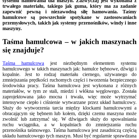
systemu hamowania dla maszyn. Zazwyczaj jest wykonana z
trwałego materiału, takiego jak guma, który ma za zadanie
zapewnić pewną i niezawodną siłę hamowania. Taśmy
hamulcowe są powszechnie spotykane w zastosowaniach
przemysłowych, takich jak systemy przenośników, windy i inne
maszyny.
Taśma hamulcowa – w jakich maszynach
się znajduje?
Taśma hamulcowa
jest niezbędnym elementem systemu
hamulcowego w takich maszynach jak: hamulce bębnowe, dźwigi i
kopalnie. Jest to rodzaj materiału ciernego, używanego do
zmniejszania prędkości ruchomych części i tworzenia bezpiecznego
środowiska pracy. Taśma hamulcowa jest wykonana z różnych
materiałów, w tym ze stali, miedzi i włókna węglowego. Została
zaprojektowana jako mocna i trwała, więc może wytrzymać
intensywne ciepło i ciśnienie wytwarzane przez układ hamulcowy.
Służy do wytworzenia tarcia między klockami hamulcowymi a
obracającym się bębnem lub kołem, dzięki czemu maszyna może
zwolnić lub zatrzymać się. W dźwigach służy do spowalniania
ruchu wciągnika, a w kopalniach do zmniejszania ruchu
przenośnika taśmowego. Taśma hamulcowa jest zasadniczą częścią
układu hamulcowego tych maszyn. Musi być regularnie sprawdzana