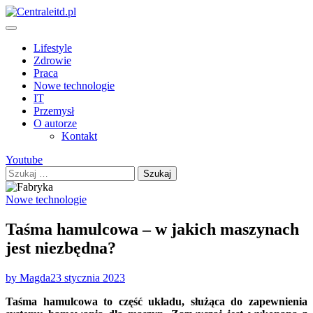
Skip
to
content
Lifestyle
Zdrowie
Praca
Nowe technologie
IT
Przemysł
O autorze
Kontakt
Youtube
Szukaj:
Nowe technologie
Taśma hamulcowa – w jakich maszynach
jest niezbędna?
by Magda
23 stycznia 2023
Taśma hamulcowa to część układu, służąca do zapewnienia