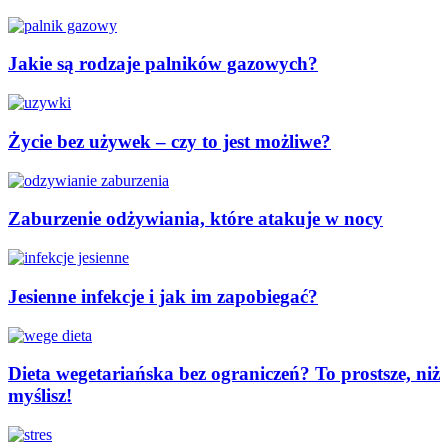
Jakie są rodzaje palników gazowych?
Życie bez używek – czy to jest możliwe?
Zaburzenie odżywiania, które atakuje w nocy
Jesienne infekcje i jak im zapobiegać?
Dieta wegetariańska bez ograniczeń? To prostsze, niż
myślisz!