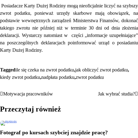
Posiadacze Karty Dużej Rodziny mogą nieoficjalnie liczyć na szybszy
zwrot podatku, ponieważ urzędy skarbowe mają obowiązek, na
podstawie wewnętrznych zarządzeń Ministerstwa Finansów, dokonać
takiego zwrotu nie później niż w terminie 30 dni od dnia złożenia
deklaracji. Wystarczy natomiast w części „informacje uzupełniające”
na poszczególnych deklaracjach poinformować urząd o posiadaniu
Karty Dużej Rodziny.
Tagged
ile się czeka na zwrot podatku
,
jak obliczyć zwrot podatku
,
kiedy zwrot podatku
,
nadpłata podatku
,
zwrot podatku
Motywacja pracowników
Jak wybrać studia?
Nawigacja
wpisu
Przeczytaj również
Fotograf po kursach szybciej znajdzie pracę?