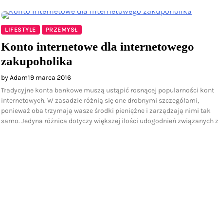
LIFESTYLE
PRZEMYSŁ
Konto internetowe dla internetowego
zakupoholika
by Adam
19 marca 2016
Tradycyjne konta bankowe muszą ustąpić rosnącej popularności kont
internetowych. W zasadzie różnią się one drobnymi szczegółami,
ponieważ oba trzymają wasze środki pieniężne i zarządzają nimi tak
samo. Jedyna różnica dotyczy większej ilości udogodnień związanych 