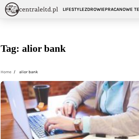
Skip
LIFESTYLE
ZDROWIE
PRACA
NOWE TE
to
content
Tag:
alior bank
Home
alior bank