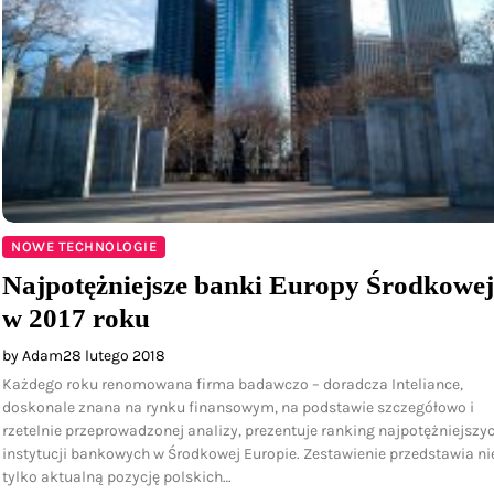
NOWE TECHNOLOGIE
Najpotężniejsze banki Europy Środkowej
w 2017 roku
by Adam
28 lutego 2018
Każdego roku renomowana firma badawczo – doradcza Inteliance,
doskonale znana na rynku finansowym, na podstawie szczegółowo i
rzetelnie przeprowadzonej analizy, prezentuje ranking najpotężniejszy
instytucji bankowych w Środkowej Europie. Zestawienie przedstawia ni
tylko aktualną pozycję polskich…