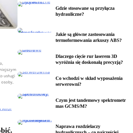
Gdzie stosowane są przyłącza
hydrauliczne?
Jakie są główne zastosowania
termoformowania arkuszy ABS?
Dlaczego cięcie rur laserem 3D
wyróżnia się doskonałą precyzją?
o,
dniejszym
o usługi
Co wchodzi w skład wyposażenia
 osoby,
serwerowni?
Czym jest tandemowy spektrometr
mas GCMS/M?
Naprawa rozdzielaczy
bić.
hydraulicznych – co najczęściej