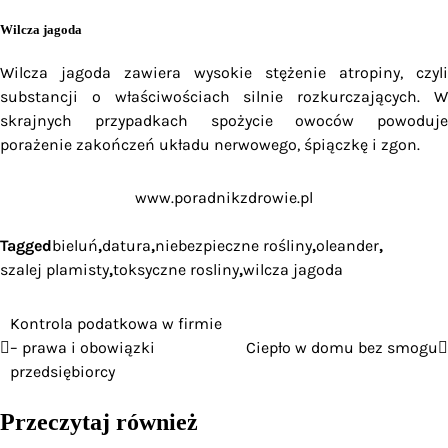
Wilcza jagoda
Wilcza jagoda zawiera wysokie stężenie atropiny, czyli
substancji o właściwościach silnie rozkurczających. W
skrajnych przypadkach spożycie owoców powoduje
porażenie zakończeń układu nerwowego, śpiączkę i zgon.
www.poradnikzdrowie.pl
Tagged
bieluń
,
datura
,
niebezpieczne rośliny
,
oleander
,
szalej plamisty
,
toksyczne rosliny
,
wilcza jagoda
Kontrola podatkowa w firmie
Nawigacja
– prawa i obowiązki
Ciepło w domu bez smogu
wpisu
przedsiębiorcy
Przeczytaj również