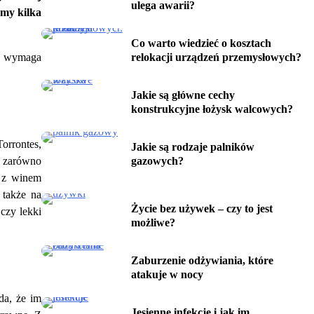
ulega awarii?
amy kilka
Co warto wiedzieć o kosztach
relokacji urządzeń przemysłowych?
ju wymaga
Jakie są główne cechy
konstrukcyjne łożysk walcowych?
orrontes,
Jakie są rodzaje palników
gazowych?
ę zarówno
ć z winem
także na
Życie bez używek – czy to jest
czy lekki
możliwe?
Zaburzenie odżywiania, które
atakuje w nocy
da, że im
Jesienne infekcje i jak im