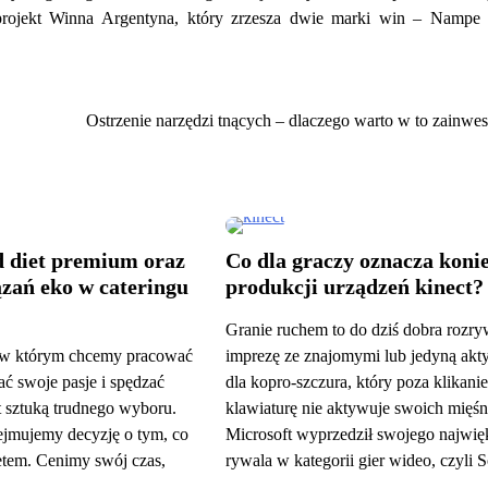
 projekt Winna Argentyna, który zrzesza dwie marki win – Nampe
Ostrzenie narzędzi tnących – dlaczego warto w to zainw
d diet premium oraz
Co dla graczy oznacza koni
zań eko w cateringu
produkcji urządzeń kinect?
Granie ruchem to do dziś dobra rozr
, w którym chcemy pracować
imprezę ze znajomymi lub jedyną ak
ć swoje pasje i spędzać
dla kopro-szczura, który poza klikan
st sztuką trudnego wyboru.
klawiaturę nie aktywuje swoich mięśn
jmujemy decyzję o tym, co
Microsoft wyprzedził swojego najwię
ytetem. Cenimy swój czas,
rywala w kategorii gier wideo, czyli