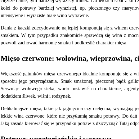
cięższe danie, tym bardziej wyrazisty trunek. Do lekkich sałat z kur
kolei do potrawy bardziej wyrazistej, np. pieczonego czy maryn
intensywne i wyraziste białe wino wytrawne.
Dania z kaczki zdecydowanie najlepiej komponują się z winem czerw
smakiem. W tym przypadku znakomicie sprawdzą się wina z mocn
pozwoli zachować harmonię smaku i podkreślić charakter mięsa.
Mięso czerwone: wołowina, wieprzowina, cie
Większość gatunków mięsa czerwonego idealnie komponuje się z win
sposobu jego przyrządzania. Smak smażonej, pieczonej bądź gril
Serwując wołowego steka, warto postawić na charakterne, argen
dodatkiem śliwek, wiśni i rodzynek.
Delikatniejsze mięsa, takie jak jagnięcina czy cielęcina, wymagają 
lekkie wina czerwone, które nie przytłumią smaku potrawy. Do dań 
Jaką zasadą kierować się w przypadku potraw z dziczyzną? Tutaj odpo
Potrawy wegetariańskie i warzywa