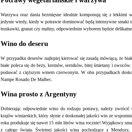
Warzywa oraz dania bezmięsne idealnie komponują się z lekkimi 
jedynie wtedy, kiedy w potrawie dominować będą intensywne smaki 
truskawki, granat czy maliny, odpowiednim wyborem będzie delikatne 
Wino do deseru
W przypadku deserów najlepiej kierować się zasadą mówiącą, że bia
białe poleca się do bezy, kremów, serników, bitej śmietany i owoców.
podawać z cięższym winem czerwonym. W obu przypadkach doskona
Nampe Rosado De Malbec.
Wina prosto z Argentyny
Dobierając odpowiednie wino do rodzaju potrawy, należy zwrócić 
krajów winiarskich, który słynie z doskonałej jakości win ze wspomn
roku produkuje się nawet 15 mln litrów wina rocznie! Wyjątkowy sma
z całego świata. Świetnej jakości wina pochodzące z Mendozy, 