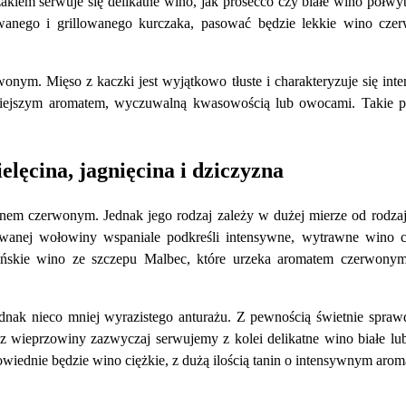
czakiem serwuje się delikatne wino, jak prosecco czy białe wino półw
owanego i grillowanego kurczaka, pasować będzie lekkie wino cze
onym. Mięso z kaczki jest wyjątkowo tłuste i charakteryzuje się in
iejszym aromatem, wyczuwalną kwasowością lub owocami. Takie p
lęcina, jagnięcina i dziczyzna
em czerwonym. Jednak jego rodzaj zależy w dużej mierze od rodzaj
lowanej wołowiny wspaniale podkreśli intensywne, wytrawne wino 
tyńskie wino ze szczepu Malbec, które urzeka aromatem czerwony
jednak nieco mniej wyrazistego anturażu. Z pewnością świetnie sprawd
z wieprzowiny zazwyczaj serwujemy z kolei delikatne wino białe lu
wiednie będzie wino ciężkie, z dużą ilością tanin o intensywnym arom