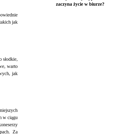
zaczyna życie w biurze?
powiednie
akich jak
 słodkie,
owe, warto
wych, jak
niejszych
m w ciągu
koneserzy
epach. Za