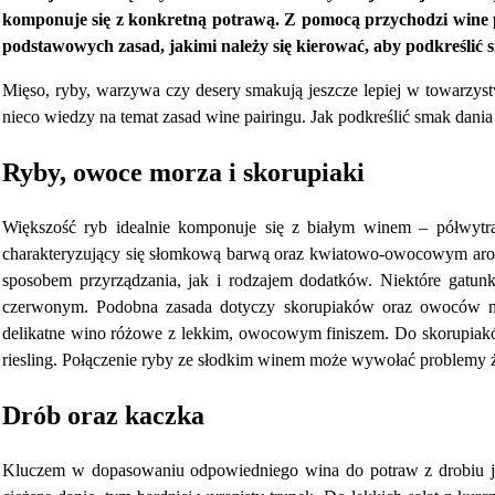
komponuje się z konkretną potrawą. Z pomocą przychodzi wine pa
podstawowych zasad, jakimi należy się kierować, aby podkreślić
Mięso, ryby, warzywa czy desery smakują jeszcze lepiej w towarzy
nieco wiedzy na temat zasad wine pairingu. Jak podkreślić smak da
Ryby, owoce morza i skorupiaki
Większość ryb idealnie komponuje się z białym winem – półwyt
charakteryzujący się słomkową barwą oraz kwiatowo-owocowym aroma
sposobem przyrządzania, jak i rodzajem dodatków. Niektóre gatun
czerwonym. Podobna zasada dotyczy skorupiaków oraz owoców 
delikatne wino różowe z lekkim, owocowym finiszem. Do skorupiakó
riesling. Połączenie ryby ze słodkim winem może wywołać problemy
Drób oraz kaczka
Kluczem w dopasowaniu odpowiedniego wina do potraw z drobiu jest