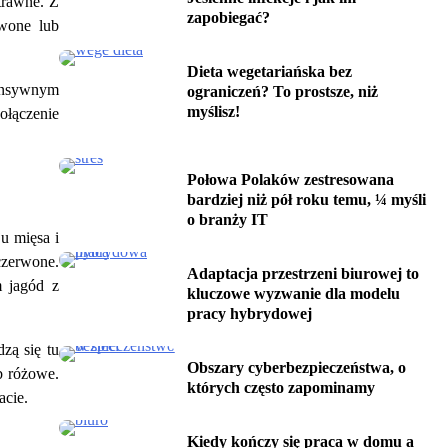
ytrawne. Z
zapobiegać?
rwone lub
Dieta wegetariańska bez
tensywnym
ograniczeń? To prostsze, niż
myślisz!
ołączenie
Połowa Polaków zestresowana
bardziej niż pół roku temu, ¼ myśli
o branży IT
u mięsa i
czerwone.
Adaptacja przestrzeni biurowej to
m jagód z
kluczowe wyzwanie dla modelu
pracy hybrydowej
zą się tu
Obszary cyberbezpieczeństwa, o
b różowe.
których często zapominamy
acie.
Kiedy kończy się praca w domu a