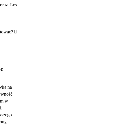
 oraz Los
estować?
ec
ywka na
tywność
iem w
i.
kszego
 Sony,…