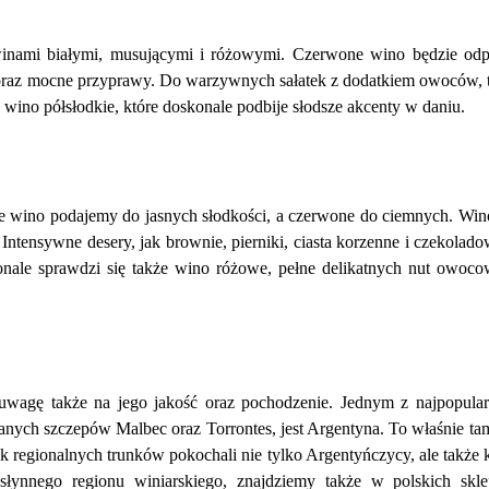
winami białymi, musującymi i różowymi. Czerwone wino będzie od
oraz mocne przyprawy. Do warzywnych sałatek z dodatkiem owoców, t
wino półsłodkie, które doskonale podbije słodsze akcenty w daniu.
łe wino podajemy do jasnych słodkości, a czerwone do ciemnych. Wino
 Intensywne desery, jak brownie, pierniki, ciasta korzenne i czekolad
le sprawdzi się także wino różowe, pełne delikatnych nut owoco
uwagę także na jego jakość oraz pochodzenie. Jednym z najpopular
ianych szczepów Malbec oraz Torrontes, jest Argentyna. To właśnie ta
k regionalnych trunków pokochali nie tylko Argentyńczycy, ale także 
słynnego regionu winiarskiego, znajdziemy także w polskich skl