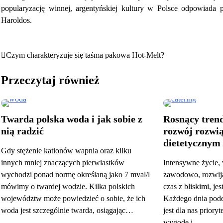
popularyzację winnej, argentyńskiej kultury w Polsce odpowiada
Haroldos.
Czym charakteryzuje się taśma pakowa Hot-Melt?
Nawigacja
wpisu
Przeczytaj również
Twarda polska woda i jak sobie z
Rosnący tren
nią radzić
rozwój rozwią
dietetycznym
Gdy stężenie kationów wapnia oraz kilku
innych mniej znaczących pierwiastków
Intensywne życie
wychodzi ponad normę określaną jako 7 mval/l
zawodowo, rozwija
mówimy o twardej wodzie. Kilka polskich
czas z bliskimi, je
województw może powiedzieć o sobie, że ich
Każdego dnia pode
woda jest szczególnie twarda, osiągając…
jest dla nas prior
wygodę i…