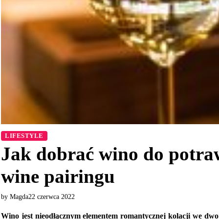
LIFESTYLE
Jak dobrać wino do potra
wine pairingu
by Magda
22 czerwca 2022
Wino jest nieodłącznym elementem romantycznej kolacji we dwoje