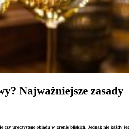
wy? Najważniejsze zasady
 czy uroczystego obiadu w gronie bliskich. Jednak nie każdy je