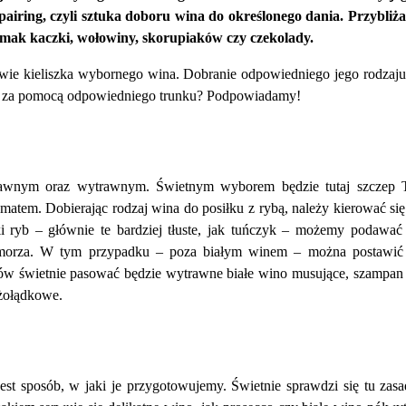
iring, czyli sztuka doboru wina do określonego dania. Przybliż
 smak kaczki, wołowiny, skorupiaków czy czekolady.
stwie kieliszka wybornego wina. Dobranie odpowiedniego jego rodza
nia za pomocą odpowiedniego trunku? Podpowiadamy!
rawnym oraz wytrawnym. Świetnym wyborem będzie tutaj szczep T
tem. Dobierając rodzaj wina do posiłku z rybą, należy kierować si
ki ryb – głównie te bardziej tłuste, jak tuńczyk – możemy podawa
morza. W tym przypadku – poza białym winem – można postawić 
w świetnie pasować będzie wytrawne białe wino musujące, szampan 
 żołądkowe.
 sposób, w jaki je przygotowujemy. Świetnie sprawdzi się tu zasa