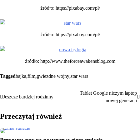
źródło: https://pixabay.com/pl/
źródło: https://pixabay.com/pl/
źródło: http://www.theforceawakensblog.com
Tagged
bajka
,
film
,
gwiezdne wojny
,
star wars
Tablet Google niczym laptop
Nawigacja
Jeszcze bardziej rodzinny
nowej generacji
wpisu
Przeczytaj również
Przygotowany na następstwa zimy stulecia