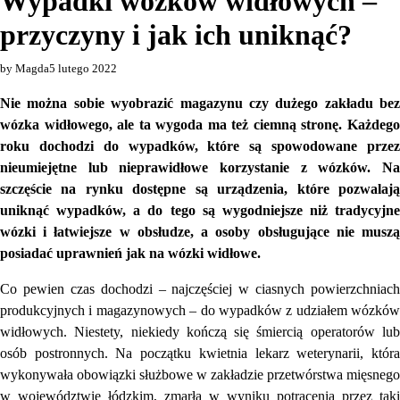
Wypadki wózków widłowych –
przyczyny i jak ich uniknąć?
by Magda
5 lutego 2022
Nie można sobie wyobrazić magazynu czy dużego zakładu bez
wózka widłowego, ale ta wygoda ma też ciemną stronę. Każdego
roku dochodzi do wypadków, które są spowodowane przez
nieumiejętne lub nieprawidłowe korzystanie z wózków. Na
szczęście na rynku dostępne są urządzenia, które pozwalają
uniknąć wypadków, a do tego są wygodniejsze niż tradycyjne
wózki i łatwiejsze w obsłudze, a osoby obsługujące nie muszą
posiadać uprawnień jak na wózki widłowe.
Co pewien czas dochodzi – najczęściej w ciasnych powierzchniach
produkcyjnych i magazynowych – do wypadków z udziałem wózków
widłowych. Niestety, niekiedy kończą się śmiercią operatorów lub
osób postronnych. Na początku kwietnia lekarz weterynarii, która
wykonywała obowiązki służbowe w zakładzie przetwórstwa mięsnego
w województwie łódzkim, zmarła w wyniku potrącenia przez taki