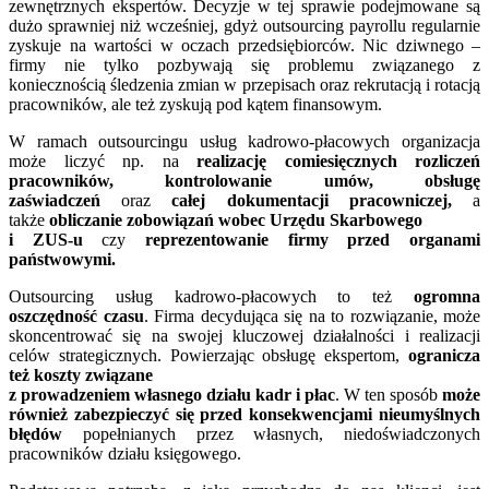
zewnętrznych ekspertów. Decyzje w tej sprawie podejmowane są
dużo sprawniej niż wcześniej, gdyż outsourcing payrollu regularnie
zyskuje na wartości w oczach przedsiębiorców. Nic dziwnego –
firmy nie tylko pozbywają się problemu związanego z
koniecznością śledzenia zmian w przepisach oraz rekrutacją i rotacją
pracowników, ale też zyskują pod kątem finansowym.
W ramach outsourcingu usług kadrowo-płacowych organizacja
może liczyć np. na
realizację comiesięcznych rozliczeń
pracowników, kontrolowanie umów, obsługę
zaświadczeń
oraz
całej dokumentacji pracowniczej,
a
także
obliczanie zobowiązań wobec Urzędu Skarbowego
i ZUS-u
czy
reprezentowanie firmy przed organami
państwowymi.
Outsourcing usług kadrowo-płacowych to też
ogromna
oszczędność czasu
. Firma decydująca się na to rozwiązanie, może
skoncentrować się na swojej kluczowej działalności i realizacji
celów strategicznych. Powierzając obsługę ekspertom,
ogranicza
też koszty związane
z prowadzeniem własnego działu kadr i płac
. W ten sposób
może
również zabezpieczyć się przed konsekwencjami nieumyślnych
błędów
popełnianych przez własnych, niedoświadczonych
pracowników działu księgowego.