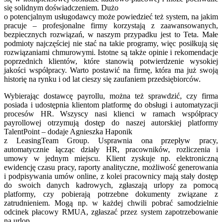
się solidnym doświadczeniem. Dużo
o potencjalnym usługodawcy może powiedzieć też system, na jakim
pracuje – profesjonalne firmy korzystają z zaawansowanych,
bezpiecznych rozwiązań, w naszym przypadku jest to Teta. Małe
podmioty najczęściej nie stać na takie programy, więc posiłkują się
rozwiązaniami chmurowymi. Istotne są także opinie i rekomendacje
poprzednich klientów, które stanowią potwierdzenie wysokiej
jakości współpracy. Warto postawić na firmę, która ma już swoją
historię na rynku i od lat cieszy się zaufaniem przedsiębiorców.
Wybierając dostawcę payrollu, można też sprawdzić, czy firma
posiada i udostępnia klientom platformę do obsługi i automatyzacji
procesów HR. Wszyscy nasi klienci w ramach współpracy
payrollowej otrzymują dostęp do naszej autorskiej platformy
TalentPoint – dodaje Agnieszka Haponik
z LeasingTeam Group. Usprawnia ona przepływ pracy,
automatycznie łącząc działy HR, pracowników, rozliczenia i
umowy w jednym miejscu. Klient zyskuje np. elektroniczną
ewidencję czasu pracy, raporty analityczne, możliwość generowania
i podpisywania umów online, z kolei pracownicy mają stały dostęp
do swoich danych kadrowych, zgłaszają urlopy za pomocą
platformy, czy pobierają potrzebne dokumenty związane z
zatrudnieniem. Mogą np. w każdej chwili pobrać samodzielnie
odcinek płacowy RMUA, zgłaszać przez system zapotrzebowanie
na urlop,