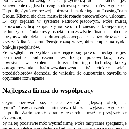
Podstawową potrzebą, z jaką przychodzą do nas klienci, jest
zapewnienie ciągłości obsługi kadrowo-płacowej – mówi Agnieszka
Haponik, dyrektor rozwoju biznesu i marketingu w LeasingTeam
Group. Klienci nie chcą martwić się rotacją pracowników, urlopami,
L4 czy błędami w systemie kadrowo-płacowym, które muszą
naprawiać. Chcą skupić się na swoim biznesie, z którego mają
realne zyski. Dodatkowy aspekt to oczywiście finanse – obecnie
utrzymywanie działu kadrowo-płacowego jest dużo droższe niż
jeszcze kilka lat temu. Pensje rosną w szybkim tempie, na rynku
brakuje specjalistów.
Ze względu na szybko zmieniające się prawo, niezbędne jest
permanentne podnoszenie kwalifikacji pracowników, czyli
inwestycja w szkolenia i kursy. Do tego dochodzą koszty
oprogramowania kadrowo-płacowego. W efekcie wielu
przedsiębiorców dochodzi do wniosku, że outsourcing payrollu to
optymalne rozwiązanie.
Najlepsza firma do współpracy
Czym kierować się, chcąc wybrać najlepszą ofertę na
rynku? Doświadczenie – oto słowo klucz – wyjaśnia Agnieszka
Haponik. Warto zrobić staranny research i uważnie przyjrzeć się
ekspertom,
by na tej podstawie móc wybrać firmę, która faktycznie specjalizuje
się w kompleksowej obsłudze kadrowo-płacowej i może pochwalić