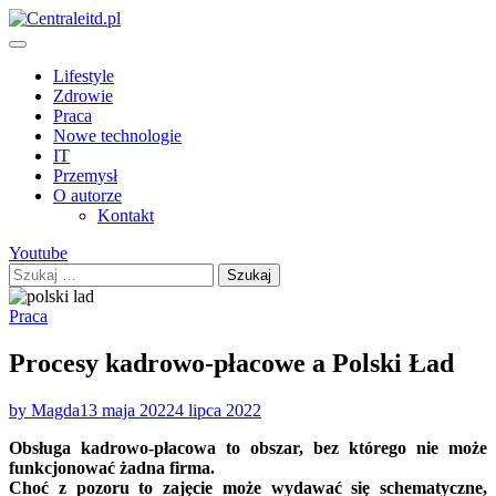
Skip
to
content
Lifestyle
Zdrowie
Praca
Nowe technologie
IT
Przemysł
O autorze
Kontakt
Youtube
Szukaj:
Praca
Procesy kadrowo-płacowe a Polski Ład
by Magda
13 maja 2022
4 lipca 2022
Obsługa kadrowo-płacowa to obszar, bez którego nie może
funkcjonować żadna firma.
Choć z pozoru to zajęcie może wydawać się schematyczne,