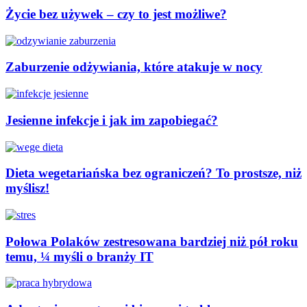
Życie bez używek – czy to jest możliwe?
Zaburzenie odżywiania, które atakuje w nocy
Jesienne infekcje i jak im zapobiegać?
Dieta wegetariańska bez ograniczeń? To prostsze, niż
myślisz!
Połowa Polaków zestresowana bardziej niż pół roku
temu, ¼ myśli o branży IT