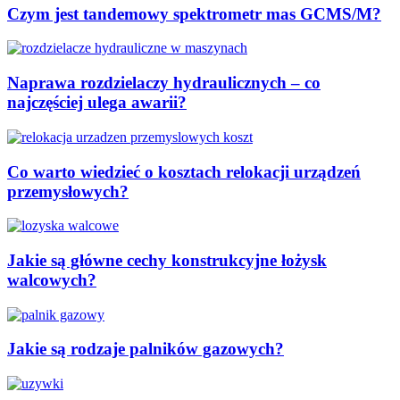
Czym jest tandemowy spektrometr mas GCMS/M?
Naprawa rozdzielaczy hydraulicznych – co
najczęściej ulega awarii?
Co warto wiedzieć o kosztach relokacji urządzeń
przemysłowych?
Jakie są główne cechy konstrukcyjne łożysk
walcowych?
Jakie są rodzaje palników gazowych?