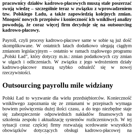
pracownicy działów kadrowo-płacowych muszą stale poszerzać
swoją wiedzę – szczególnie teraz w związku z wprowadzeniem
tzw. Polskiego Ładu, a także zapowiedzią kolejnych zmian.
Mnogość nowych przepisów i konieczność ich wnikliwej analizy
powodują, że coraz więcej firm decyduje się na outsourcing
kadrowo-płacowy.
Payroll, czyli procesy kadrowo-płacowe same w sobie są już dość
skomplikowane. W ostatnich latach dodatkowo ulegają ciągłym
zmianom legislacyjnym – ostatnio w ramach rządowego programu
„Polski Ład”, który dotyczy m.in.: zmian podatkowych czy zmian
w ulgach i odliczeniach. W związku z jego wdrożeniem działy
kadrowo-płacowe muszą szybko odnaleźć się w nowej
rzeczywistości.
Outsourcing payrollu mile widziany
Polski Ład to wyzwanie dla wielu przedsiębiorców. Konieczność
wnikliwego zapoznania się ze zmianami w przepisach wymaga
bowiem poświęcenia dużej ilości czasu, a do tego niezbędne staje
się zabezpieczenie odpowiednich nakładów finansowych na
szkolenia zespołu i aktualizację systemów rozliczeniowych. W tej
sytuacji coraz częściej firmy rozważają scedowanie wszystkich
obowiązków dotyczących obsługi kadrowo-płacowej na