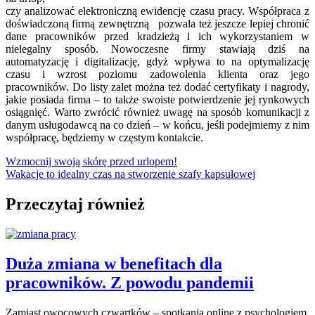
czy analizować elektroniczną ewidencję czasu pracy. Współpraca z
doświadczoną firmą zewnętrzną pozwala też jeszcze lepiej chronić
dane pracowników przed kradzieżą i ich wykorzystaniem w
nielegalny sposób. Nowoczesne firmy stawiają dziś na
automatyzację i digitalizację, gdyż wpływa to na optymalizację
czasu i wzrost poziomu zadowolenia klienta oraz jego
pracowników. Do listy zalet można też dodać certyfikaty i nagrody,
jakie posiada firma – to także swoiste potwierdzenie jej rynkowych
osiągnięć. Warto zwrócić również uwagę na sposób komunikacji z
danym usługodawcą na co dzień – w końcu, jeśli podejmiemy z nim
współpracę, będziemy w częstym kontakcie.
Nawigacja
Wzmocnij swoją skórę przed urlopem!
Wakacje to idealny czas na stworzenie szafy kapsułowej
wpisu
Przeczytaj również
Duża zmiana w benefitach dla
pracowników. Z powodu pandemii
Zamiast owocowych czwartków – spotkania online z psychologiem,