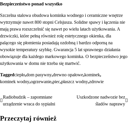
Bezpieczeństwo ponad wszystko
Szczelna stalowa obudowa kominka wodnego i ceramiczne wnętrze
wytrzymuje nawet 800 stopni Celsjusza. Solidne spawy i łączenia nie
mają prawa rozszczelnić się nawet po wielu latach użytkowania. A
drzwiczki, które pełną również rolę estetycznego okienka, dla
palącego się płomienia posiadają ozdobną i bardzo odporną na
wysokie temperatury szybkę. Gwarancja 5 lat sprawnego działania
obowiązuje dla każdego markowego kominka. O bezpieczeństwo jego
użytkowania w domu nie trzeba się martwić.
Tagged
ciepło
,
dom pasywny
,
drewno opałowe
,
kominek
,
kominek wodny
,
ogrzewanie
,
piec
,
płaszcz wodny
,
zdrowie
Radiobudzik – zapomniane
Uszkodzone nadwozie bez
Nawigacja
urządzenie wraca do sypialni
śladów naprawy
wpisu
Przeczytaj również