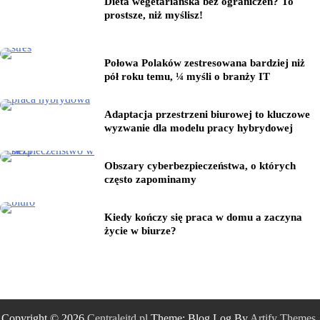
Dieta wegetariańska bez ograniczeń? To
prostsze, niż myślisz!
Połowa Polaków zestresowana bardziej niż
pół roku temu, ¼ myśli o branży IT
Adaptacja przestrzeni biurowej to kluczowe
wyzwanie dla modelu pracy hybrydowej
Obszary cyberbezpieczeństwa, o których
często zapominamy
Kiedy kończy się praca w domu a zaczyna
życie w biurze?
Copyright © 2026
Centraleitd.pl
Theme: Blog Log By
Artify Themes
.