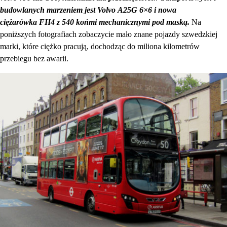
budowlanych marzeniem jest Volvo A25G 6×6 i nowa
ciężarówka FH4 z 540 końmi mechanicznymi pod maską.
Na
poniższych fotografiach zobaczycie mało znane pojazdy szwedzkiej
marki, które ciężko pracują, dochodząc do miliona kilometrów
przebiegu bez awarii.