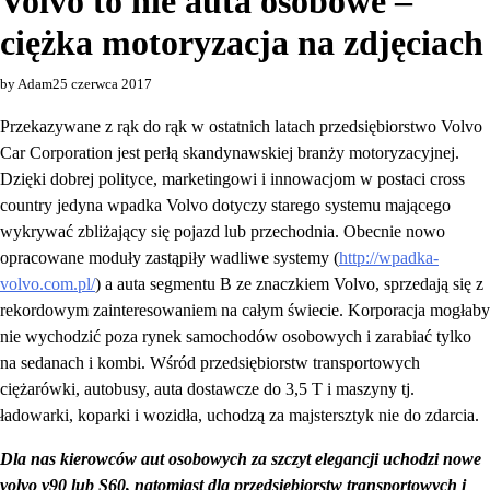
Volvo to nie auta osobowe –
ciężka motoryzacja na zdjęciach
by Adam
25 czerwca 2017
Przekazywane z rąk do rąk w ostatnich latach przedsiębiorstwo Volvo
Car Corporation jest perłą skandynawskiej branży motoryzacyjnej.
Dzięki dobrej polityce, marketingowi i innowacjom w postaci cross
country jedyna wpadka Volvo dotyczy starego systemu mającego
wykrywać zbliżający się pojazd lub przechodnia. Obecnie nowo
opracowane moduły zastąpiły wadliwe systemy (
http://wpadka-
volvo.com.pl/
) a auta segmentu B ze znaczkiem Volvo, sprzedają się z
rekordowym zainteresowaniem na całym świecie. Korporacja mogłaby
nie wychodzić poza rynek samochodów osobowych i zarabiać tylko
na sedanach i kombi. Wśród przedsiębiorstw transportowych
ciężarówki, autobusy, auta dostawcze do 3,5 T i maszyny tj.
ładowarki, koparki i wozidła, uchodzą za majstersztyk nie do zdarcia.
Dla nas kierowców aut osobowych za szczyt elegancji uchodzi nowe
volvo v90 lub S60, natomiast dla przedsiębiorstw transportowych i