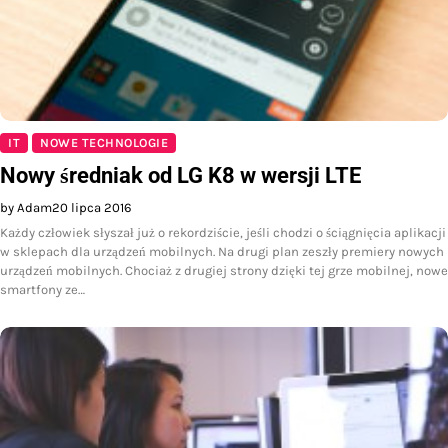
IT
NOWE TECHNOLOGIE
Nowy średniak od LG K8 w wersji LTE
by Adam
20 lipca 2016
Każdy człowiek słyszał już o rekordziście, jeśli chodzi o ściągnięcia aplikacji
w sklepach dla urządzeń mobilnych. Na drugi plan zeszły premiery nowych
urządzeń mobilnych. Chociaż z drugiej strony dzięki tej grze mobilnej, nowe
smartfony ze…