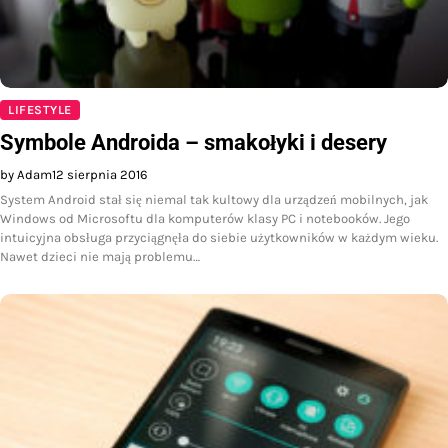
LIFESTYLE
Symbole Androida – smakołyki i desery
by Adam
12 sierpnia 2016
System Android stał się niemal tak kultowy dla urządzeń mobilnych, jak
Windows od Microsoftu dla komputerów klasy PC i notebooków. Jego
intuicyjna obsługa przyciągnęła do siebie użytkowników w każdym wieku.
Nawet dzieci nie mają problemu…