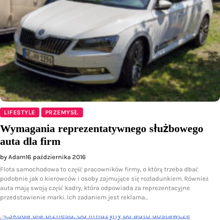
LIFESTYLE
PRZEMYSŁ
Wymagania reprezentatywnego służbowego
auta dla firm
by Adam
16 października 2016
Flota samochodowa to część pracowników firmy, o którą trzeba dbać
podobnie jak o kierowców i osoby zajmujące się rozładunkiem. Również
auta mają swoją część kadry, która odpowiada za reprezentacyjne
przedstawienie marki. Ich zadaniem jest reklama…