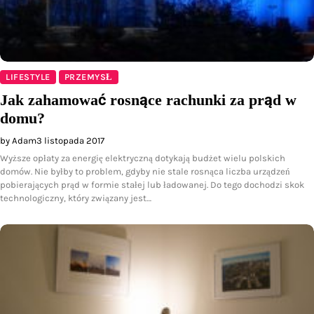
LIFESTYLE
PRZEMYSŁ
Jak zahamować rosnące rachunki za prąd w
domu?
by Adam
3 listopada 2017
Wyższe opłaty za energię elektryczną dotykają budżet wielu polskich
domów. Nie byłby to problem, gdyby nie stale rosnąca liczba urządzeń
pobierających prąd w formie stałej lub ładowanej. Do tego dochodzi skok
technologiczny, który związany jest…