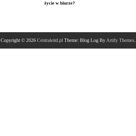
życie w biurze?
Copyright © 2026
Centraleitd.pl
Theme: Blog Log By
Artify Themes
.