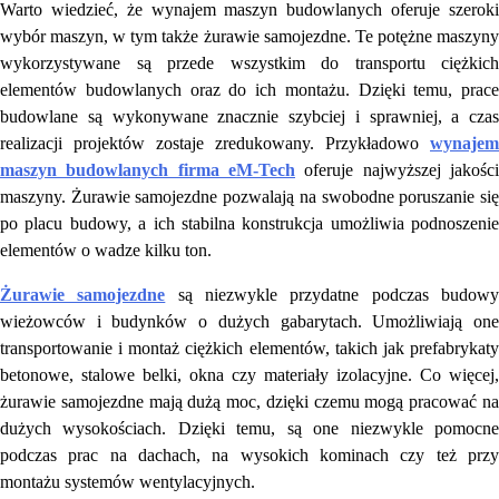
Warto wiedzieć, że wynajem maszyn budowlanych oferuje szeroki
wybór maszyn, w tym także żurawie samojezdne. Te potężne maszyny
wykorzystywane są przede wszystkim do transportu ciężkich
elementów budowlanych oraz do ich montażu. Dzięki temu, prace
budowlane są wykonywane znacznie szybciej i sprawniej, a czas
realizacji projektów zostaje zredukowany. Przykładowo
wynajem
maszyn budowlanych firma eM-Tech
oferuje najwyższej jakości
maszyny. Żurawie samojezdne pozwalają na swobodne poruszanie się
po placu budowy, a ich stabilna konstrukcja umożliwia podnoszenie
elementów o wadze kilku ton.
Żurawie samojezdne
są niezwykle przydatne podczas budow
wieżowców i budynków o dużych gabarytach. Umożliwiają one
transportowanie i montaż ciężkich elementów, takich jak prefabrykaty
betonowe, stalowe belki, okna czy materiały izolacyjne. Co więcej,
żurawie samojezdne mają dużą moc, dzięki czemu mogą pracować na
dużych wysokościach. Dzięki temu, są one niezwykle pomocne
podczas prac na dachach, na wysokich kominach czy też przy
montażu systemów wentylacyjnych.