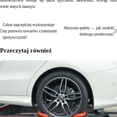
budownictwie stosuje się także spycharki, ładowarki, dźwigi oraz
wiele innych maszyn.
Gdzie najczęściej wykorzystuje
Nawigacja
Skrzynio-palety — jak znaleźć
się przewóz towarów cysternami
dobrego producenta?
wpisu
spożywczymi?
Przeczytaj również