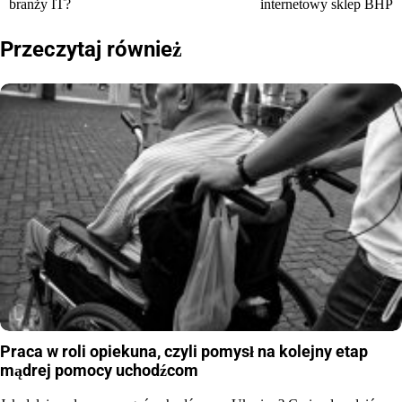
branży IT?
internetowy sklep BHP
wpisu
Przeczytaj również
Praca w roli opiekuna, czyli pomysł na kolejny etap
mądrej pomocy uchodźcom