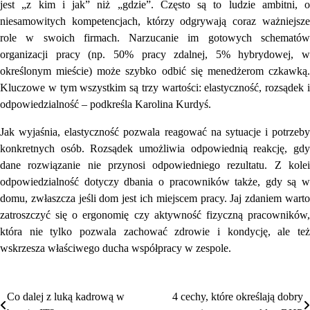
jest „z kim i jak” niż „gdzie”. Często są to ludzie ambitni, o
niesamowitych kompetencjach, którzy odgrywają coraz ważniejsze
role w swoich firmach. Narzucanie im gotowych schematów
organizacji pracy (np. 50% pracy zdalnej, 5% hybrydowej, w
określonym mieście) może szybko odbić się menedżerom czkawką.
Kluczowe w tym wszystkim są trzy wartości: elastyczność, rozsądek i
odpowiedzialność – podkreśla Karolina Kurdyś.
Jak wyjaśnia, elastyczność pozwala reagować na sytuacje i potrzeby
konkretnych osób. Rozsądek umożliwia odpowiednią reakcję, gdy
dane rozwiązanie nie przynosi odpowiedniego rezultatu. Z kolei
odpowiedzialność dotyczy dbania o pracowników także, gdy są w
domu, zwłaszcza jeśli dom jest ich miejscem pracy. Jaj zdaniem warto
zatroszczyć się o ergonomię czy aktywność fizyczną pracowników,
która nie tylko pozwala zachować zdrowie i kondycję, ale też
wskrzesza właściwego ducha współpracy w zespole.
Nawigacja
Co dalej z luką kadrową w
4 cechy, które określają dobry