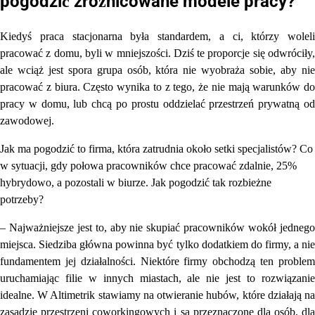
pogodzić zróżnicowane modele pracy?
Kiedyś praca stacjonarna była standardem, a ci, którzy woleli
pracować z domu, byli w mniejszości. Dziś te proporcje się odwróciły,
ale wciąż jest spora grupa osób, która nie wyobraża sobie, aby nie
pracować z biura. Często wynika to z tego, że nie mają warunków do
pracy w domu, lub chcą po prostu oddzielać przestrzeń prywatną od
zawodowej.
Jak ma pogodzić to firma, która zatrudnia około setki specjalistów? Co
w sytuacji, gdy połowa pracowników chce pracować zdalnie, 25%
hybrydowo, a pozostali w biurze. Jak pogodzić tak rozbieżne
potrzeby?
– Najważniejsze jest to, aby nie skupiać pracowników wokół jednego
miejsca. Siedziba główna powinna być tylko dodatkiem do firmy, a nie
fundamentem jej działalności. Niektóre firmy obchodzą ten problem
uruchamiając filie w innych miastach, ale nie jest to rozwiązanie
idealne. W Altimetrik stawiamy na otwieranie hubów, które działają na
zasadzie przestrzeni coworkingowych i są przeznaczone dla osób, dla