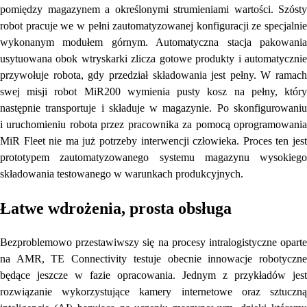
pomiędzy magazynem a określonymi strumieniami wartości. Szósty
robot pracuje we w pełni zautomatyzowanej konfiguracji ze specjalnie
wykonanym modułem górnym. Automatyczna stacja pakowania
usytuowana obok wtryskarki zlicza gotowe produkty i automatycznie
przywołuje robota, gdy przedział składowania jest pełny. W ramach
swej misji robot MiR200 wymienia pusty kosz na pełny, który
następnie transportuje i składuje w magazynie. Po skonfigurowaniu
i uruchomieniu robota przez pracownika za pomocą oprogramowania
MiR Fleet nie ma już potrzeby interwencji człowieka. Proces ten jest
prototypem zautomatyzowanego systemu magazynu wysokiego
składowania testowanego w warunkach produkcyjnych.
Łatwe wdrożenia, prosta obsługa
Bezproblemowo przestawiwszy się na procesy intralogistyczne oparte
na AMR, TE Connectivity testuje obecnie innowacje robotyczne
będące jeszcze w fazie opracowania. Jednym z przykładów jest
rozwiązanie wykorzystujące kamery internetowe oraz sztuczną