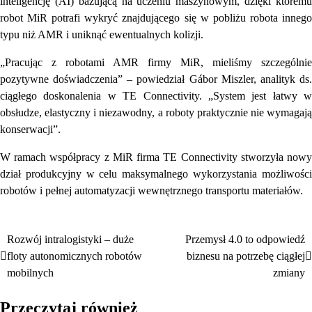
inteligencję (AI) bazującą na uczeniu maszynowym, dzięki któremu
robot MiR potrafi wykryć znajdującego się w pobliżu robota innego
typu niż AMR i uniknąć ewentualnych kolizji.
„Pracując z robotami AMR firmy MiR, mieliśmy szczególnie
pozytywne doświadczenia” – powiedział Gábor Miszler, analityk ds.
ciągłego doskonalenia w TE Connectivity. „System jest łatwy w
obsłudze, elastyczny i niezawodny, a roboty praktycznie nie wymagają
konserwacji”.
W ramach współpracy z MiR firma TE Connectivity stworzyła nowy
dział produkcyjny w celu maksymalnego wykorzystania możliwości
robotów i pełnej automatyzacji wewnętrznego transportu materiałów.
Rozwój intralogistyki – duże
Przemysł 4.0 to odpowiedź
Nawigacja
floty autonomicznych robotów
biznesu na potrzebę ciągłej
wpisu
mobilnych
zmiany
Przeczytaj również