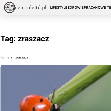
Skip
LIFESTYLE
ZDROWIE
PRACA
NOWE TE
to
content
Tag:
zraszacz
Home
zraszacz