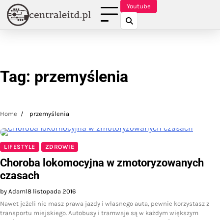
Skip
Youtube
to
content
Tag:
przemyślenia
Home
przemyślenia
LIFESTYLE
ZDROWIE
Choroba lokomocyjna w zmotoryzowanych
czasach
by Adam
18 listopada 2016
Nawet jeżeli nie masz prawa jazdy i własnego auta, pewnie korzystasz z
transportu miejskiego. Autobusy i tramwaje są w każdym większym