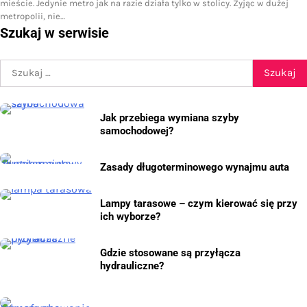
mieście. Jedynie metro jak na razie działa tylko w stolicy. Żyjąc w dużej
metropolii, nie…
Szukaj w serwisie
Szukaj:
Jak przebiega wymiana szyby
samochodowej?
Zasady długoterminowego wynajmu auta
Lampy tarasowe – czym kierować się przy
ich wyborze?
Gdzie stosowane są przyłącza
hydrauliczne?