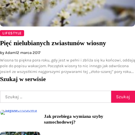
LIFESTYLE
Pięć nielubianych zwiastunów wiosny
by Adam
12 marca 2017
Wiosna to piękna pora roku, gdy jest w pełni i zbliża się ku końcowi, oddają
pole do popisu wakacjom. Początek wiosny to nic innego jak odwrócona
jesień ze wszystkimi najgorszymi przywarami tej „złoto-szarej” pory roku.…
Szukaj w serwisie
Szukaj:
Jak przebiega wymiana szyby
samochodowej?