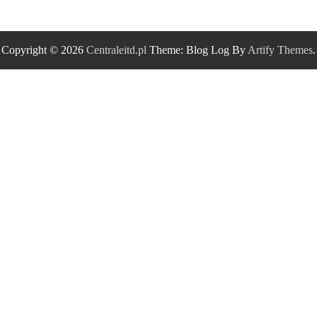
Copyright © 2026
Centraleitd.pl
Theme: Blog Log By
Artify Themes
.