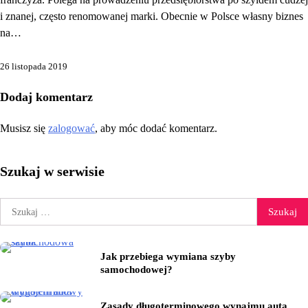
i znanej, często renomowanej marki. Obecnie w Polsce własny biznes
na…
26 listopada 2019
Dodaj komentarz
Musisz się
zalogować
, aby móc dodać komentarz.
Szukaj w serwisie
Szukaj:
Jak przebiega wymiana szyby
samochodowej?
Zasady długoterminowego wynajmu auta