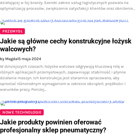
działającej w tej branży. Szeroki zakres usług logistycznych pozwala na
optymalizację procesów, zwiększenie satysfakcji klientów oraz obniżenie…
PRZEMYSŁ
Jakie są główne cechy konstrukcyjne łożysk
walcowych?
by Magda
15 maja 2024
W dzisiejszych czasach, łożyska walcowe odgrywają kluczową rolę w
różnych aplikacjach przemysłowych, zapewniając stabilność i płynne
działanie maszyn. Ich konstrukcja jest starannie opracowana, aby
sprostać różnorodnym wymaganiom w zakresie obciążeń, prędkości i
warunków pracy. Poniżej…
NOWE TECHNOLOGIE
Jakie produkty powinien oferować
profesjonalny sklep pneumatyczny?