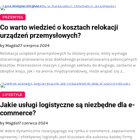
PRZEMYSŁ
Co warto wiedzieć o kosztach relokacji
urządzeń przemysłowych?
by Magda
27 sierpnia 2024
Relokacja urządzeń przemysłowych to złożony proces, który wymaga
starannego planowania oraz dokładnego przeanalizowania potencjalnych
kosztów. Przenoszenie maszyn z jednego zakładu do drugiego, zarówno w
obrębie kraju, jak i na arenie międzynarodowej, może wiązać się z…
LIFESTYLE
Jakie usługi logistyczne są niezbędne dla e-
commerce?
by Magda
17 czerwca 2024
W dobie dynamicznie rozwijającego się rynku e-commerce, zapewnienie
sprawnej i efektywnej logistyki jest kluczowe dla sukcesu każdej firmy