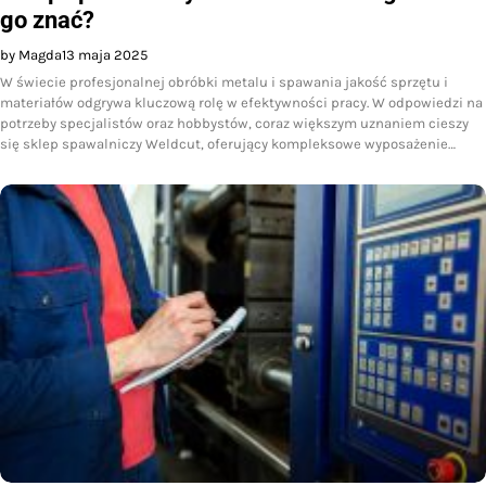
go znać?
by Magda
13 maja 2025
W świecie profesjonalnej obróbki metalu i spawania jakość sprzętu i
materiałów odgrywa kluczową rolę w efektywności pracy. W odpowiedzi na
potrzeby specjalistów oraz hobbystów, coraz większym uznaniem cieszy
się sklep spawalniczy Weldcut, oferujący kompleksowe wyposażenie…