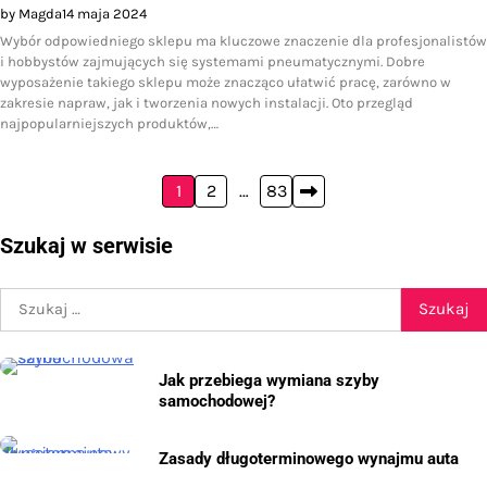
by Magda
14 maja 2024
Wybór odpowiedniego sklepu ma kluczowe znaczenie dla profesjonalistów
i hobbystów zajmujących się systemami pneumatycznymi. Dobre
wyposażenie takiego sklepu może znacząco ułatwić pracę, zarówno w
zakresie napraw, jak i tworzenia nowych instalacji. Oto przegląd
najpopularniejszych produktów,…
Stronicowanie
1
2
…
83
wpisów
Szukaj w serwisie
Szukaj:
Jak przebiega wymiana szyby
samochodowej?
Zasady długoterminowego wynajmu auta